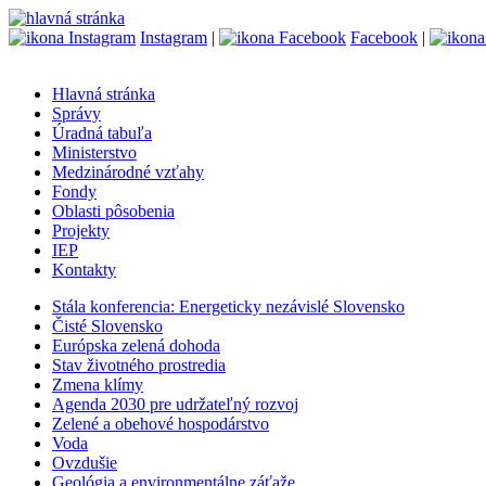
Instagram
|
Facebook
|
Hlavná stránka
Správy
Úradná tabuľa
Ministerstvo
Medzinárodné vzťahy
Fondy
Oblasti pôsobenia
Projekty
IEP
Kontakty
Stála konferencia: Energeticky nezávislé Slovensko
Čisté Slovensko
Európska zelená dohoda
Stav životného prostredia
Zmena klímy
Agenda 2030 pre udržateľný rozvoj
Zelené a obehové hospodárstvo
Voda
Ovzdušie
Geológia a environmentálne záťaže