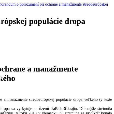
orandum o porozumení pri ochrane a manažmente stredoeurópskej
ópskej populácie dropa
 ochrane a manažmente
ľkého
ne a manažmente stredoeurópskej populácie dropa veľkého (v texte
pa sa vyskytuje na území ďalších 6 krajín. Doterajšie stretnutia
ďarsku, v roku 2018 v Nemecku. 5. stretnutie sa prvýkrát konalo