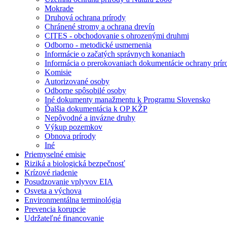
Mokrade
Druhová ochrana prírody
Chránené stromy a ochrana drevín
CITES - obchodovanie s ohrozenými druhmi
Odborno - metodické usmernenia
Informácie o začatých správnych konaniach
Informácia o prerokovaniach dokumentácie ochrany prír
Komisie
Autorizované osoby
Odborne spôsobilé osoby
Iné dokumenty manažmentu k Programu Slovensko
Ďalšia dokumentácia k OP KŽP
Nepôvodné a invázne druhy
Výkup pozemkov
Obnova prírody
Iné
Priemyselné emisie
Riziká a biologická bezpečnosť
Krízové riadenie
Posudzovanie vplyvov EIA
Osveta a výchova
Environmentálna terminológia
Prevencia korupcie
Udržateľné financovanie