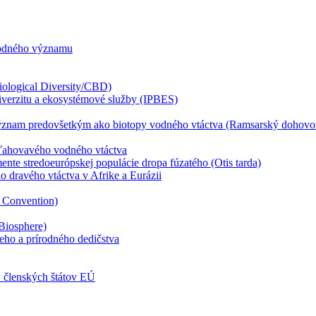
rodného významu
iological Diversity/CBD)
iverzitu a ekosystémové služby (IPBES)
znam predovšetkým ako biotopy vodného vtáctva (Ramsarský dohovo
sťahovavého vodného vtáctva
e stredoeurópskej populácie dropa fúzatého (Otis tarda)
dravého vtáctva v Afrike a Eurázii
 Convention)
Biosphere)
ho a prírodného dedičstva
ty členských štátov EÚ