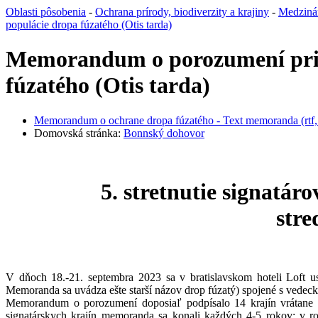
Oblasti pôsobenia
-
Ochrana prírody, biodiverzity a krajiny
-
Medziná
populácie dropa fúzatého (Otis tarda)
Memorandum o porozumení pri 
fúzatého (Otis tarda)
Memorandum o ochrane dropa fúzatého - Text memoranda (rtf,
Domovská stránka:
Bonnský dohovor
5. stretnutie signat
stre
V dňoch 18.-21. septembra 2023 sa v bratislavskom hoteli Loft u
Memoranda sa uvádza ešte starší názov drop fúzatý) spojené s vede
Memorandum o porozumení doposiaľ podpísalo 14 krajín vrátane Sl
signatárskych krajín memoranda sa konali každých 4-5 rokov: v 