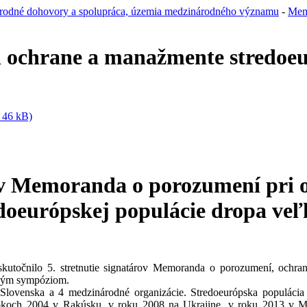
rodné dohovory a spolupráca, územia medzinárodného významu
-
Mem
ochrane a manažmente stredoeur
 46 kB)
árov Memoranda o porozumení pri
doeurópskej populácie dropa ve
skutočnilo 5. stretnutie signatárov Memoranda o porozumení, ochra
ckým sympóziom.
ovenska a 4 medzinárodné organizácie. Stredoeurópska populácia dro
rokoch 2004 v Rakúsku, v roku 2008 na Ukrajine, v roku 2013 v Ma