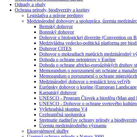
Odpady a obaly
Ochrana prírody, biodiverzity a krajiny
Legislatíva a právne predpisy
Medzinárodné dohovory a spolupráca, územia medziná
Bernský dohovor
Bonnský dohovor
Dohovor o biologickej diverzite (Convention on B
Medzivládna vedecko-politická platforma pre biod
Dohovor CITES
Dohovor o mokradiach majúcich medzinárodný vý
Dohoda o ochrane netopierov v Európe
Dohoda o ochrane africko-euroázijských druhov 
Memorandum o porozumení pri ochrane a manažment
Memorandum o porozumení o ochrane migrujúceho 
Medzinárodný dohovor o regulácii lovu veľrýb
Európsky dohovor o krajine (European Landscape
Karpatský dohovor
UNESCO - Program Človek a biosféra (Man and 
UNESCO - Dohovor o ochrane svetového kultúrne
Vyšehradská skupina V4
Cezhraničná spolupráca
Stretnutie riaditeľov ochrany prírody a biodiverzi
Územia medzinárodného významu
Ekosystémové služby
Územná ochrana prírody a Natura 2000