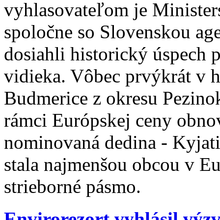
vyhlasovateľom je Minister
spoločne so Slovenskou age
dosiahli historický úspech 
vidieka. Vôbec prvýkrát v h
Budmerice z okresu Pezinok
rámci Európskej ceny obno
nominovaná dedina - Kyjati
stala najmenšou obcou v Eur
strieborné pásmo.
Envirorezort vyhlásil vý