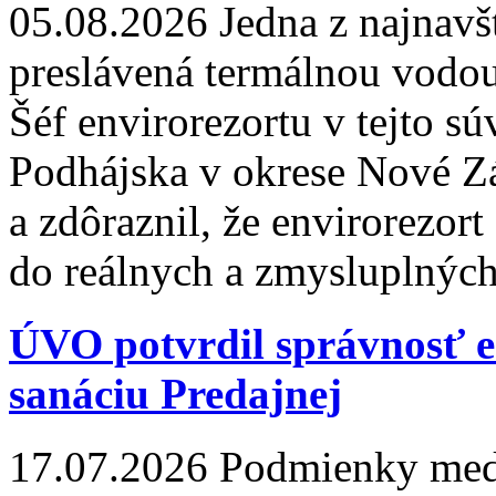
05.08.2026
Jedna z najnavš
preslávená termálnou vodou
Šéf envirorezortu v tejto sú
Podhájska v okrese Nové Z
a zdôraznil, že envirorezort
do reálnych a zmysluplných
ÚVO potvrdil správnosť en
sanáciu Predajnej
17.07.2026
Podmienky medzi