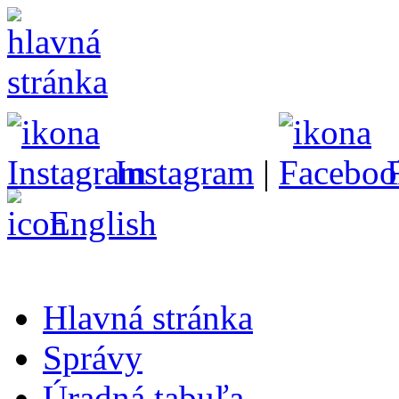
Instagram
|
English
Hlavná stránka
Správy
Úradná tabuľa