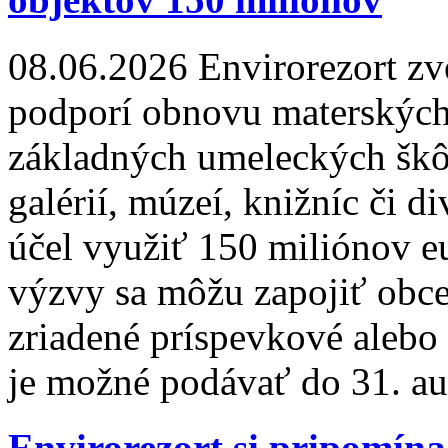
08.06.2026
Envirorezort zv
podporí obnovu materských,
základných umeleckých škô
galérií, múzeí, knižníc či d
účel využiť 150 miliónov 
výzvy sa môžu zapojiť obce
zriadené príspevkové alebo 
je možné podávať do 31. au
Envirorezort si pripomína