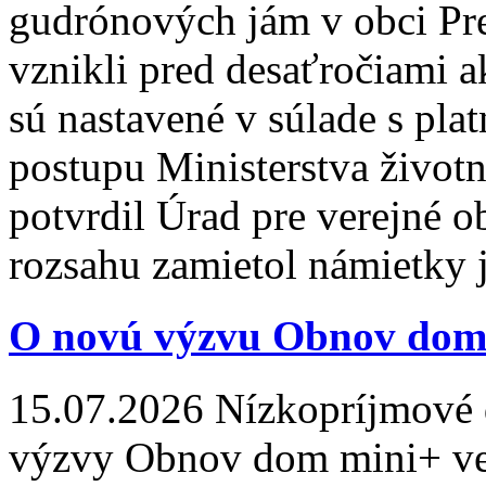
gudrónových jám v obci Pre
vznikli pred desaťročiami a
sú nastavené v súlade s pla
postupu Ministerstva živo
potvrdil Úrad pre verejné 
rozsahu zamietol námietky 
O novú výzvu Obnov dom
15.07.2026
Nízkopríjmové d
výzvy Obnov dom mini+ veľ