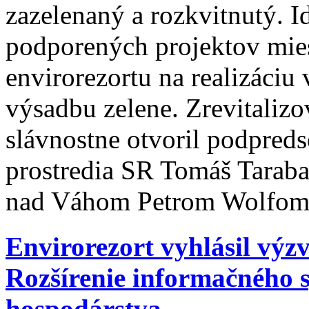
zazelenaný a rozkvitnutý. I
podporených projektov miest
envirorezortu na realizáciu
výsadbu zelene. Zrevitalizo
slávnostne otvoril podpreds
prostredia SR Tomáš Tarab
nad Váhom Petrom Wolfom
Envirorezort vyhlásil výz
Rozšírenie informačného
hospodárstva