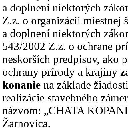
a doplnení niektorých záko
Z.z. o organizácii miestnej 
a doplnení niektorých záko
543/2002 Z.z. o ochrane prí
neskorších predpisov, ako p
ochrany prírody a krajiny
z
konanie
na základe žiadost
realizácie stavebného záme
názvom: „CHATA KOPANICE
Žarnovica.