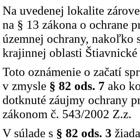
Na uvedenej lokalite zárove
na § 13 zákona o ochrane pr
územnej ochrany, nakoľko s
krajinnej oblasti Štiavnické
Toto oznámenie o začatí sp
v zmysle
§ 82 ods. 7
ako ko
dotknuté záujmy ochrany pr
zákonom č. 543/2002 Z.z.
V súlade s
§ 82 ods. 3
žiada