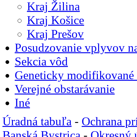
Kraj Žilina
Kraj Košice
Kraj Prešov
Posudzovanie vplyvov na
Sekcia vôd
Geneticky modifikované
Verejné obstarávanie
Iné
Úradná tabuľa
-
Ochrana pr
Banská Bystrica
-
Okresný 