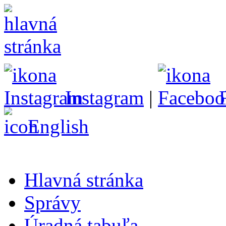
Instagram
|
English
Hlavná stránka
Správy
Úradná tabuľa