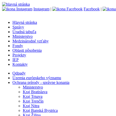
Instagram
|
Facebook
|
Hlavná stránka
Správy
Úradná tabuľa
Ministerstvo
Medzinárodné vzťahy
Fondy
Oblasti pôsobenia
Projekty
IEP
Kontakty
Odpady
Územia európskeho významu
Ochrana prírody - správne konania
Ministerstvo
Kraj Bratislava
Kraj Trnava
Kraj Trenčín
Kraj Nitra
Kraj Banská Bystrica
Kraj Žilina