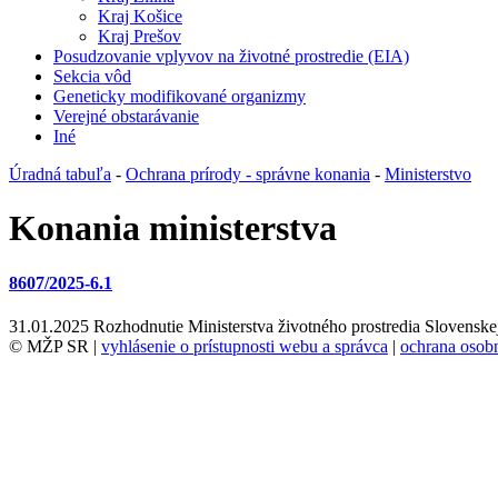
Kraj Košice
Kraj Prešov
Posudzovanie vplyvov na životné prostredie (EIA)
Sekcia vôd
Geneticky modifikované organizmy
Verejné obstarávanie
Iné
Úradná tabuľa
-
Ochrana prírody - správne konania
-
Ministerstvo
Konania ministerstva
8607/2025-6.1
31.01.2025
Rozhodnutie Ministerstva životného prostredia Slovenskej
© MŽP SR |
vyhlásenie o prístupnosti webu a správca
|
ochrana oso