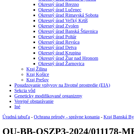
Okresný úrad Brezno
Okresný úrad Lučenec
Okresný úrad Rimavská Sobota
Okresný úrad Veľký Krtíš
Okresný úrad Zvolen
Okresný úrad Banská Štiavnica
Okresný úrad Poltár
Okresný úrad Revúca
Okresný úrad Detva
Okresný úrad Krupina
Okresný úrad Žiar nad Hronom
Okresný úrad Žarnovica
Kraj Žilina
Kraj Košice
Kraj Prešov
Posudzovanie vplyvov na životné prostredie (EIA)
Sekcia vôd
Geneticky modifikované organizmy
Verejné obstarávanie
Iné
Úradná tabuľa
-
Ochrana prírody - správne konania
-
Kraj Banská Bys
OU-BB-OSZP3-2024/011178-M