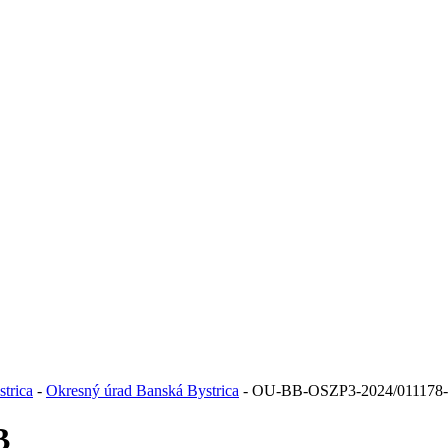
trica
-
Okresný úrad Banská Bystrica
- OU-BB-OSZP3-2024/011178
B