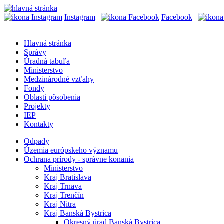
Instagram
|
Facebook
|
Hlavná stránka
Správy
Úradná tabuľa
Ministerstvo
Medzinárodné vzťahy
Fondy
Oblasti pôsobenia
Projekty
IEP
Kontakty
Odpady
Územia európskeho významu
Ochrana prírody - správne konania
Ministerstvo
Kraj Bratislava
Kraj Trnava
Kraj Trenčín
Kraj Nitra
Kraj Banská Bystrica
Okresný úrad Banská Bystrica