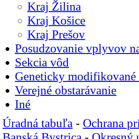
Kraj Žilina
Kraj Košice
Kraj Prešov
Posudzovanie vplyvov na
Sekcia vôd
Geneticky modifikované
Verejné obstarávanie
Iné
Úradná tabuľa
-
Ochrana pr
Banská Bystrica
-
Okresný 