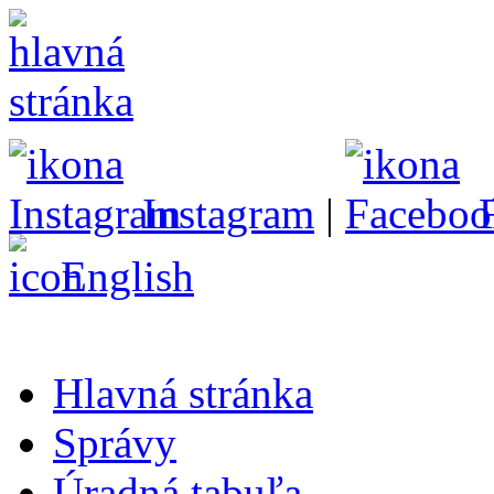
Instagram
|
English
Hlavná stránka
Správy
Úradná tabuľa