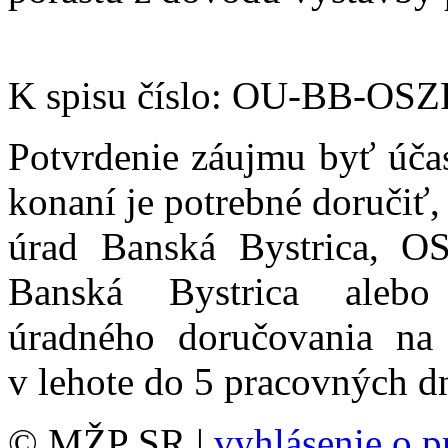
K spisu číslo: OU-BB-OS
Potvrdenie záujmu byť úč
konaní je potrebné doručiť
úrad Banská Bystrica, O
Banská Bystrica alebo 
úradného doručovania na
v lehote do 5 pracovných dn
© MŽP SR |
vyhlásenie o p