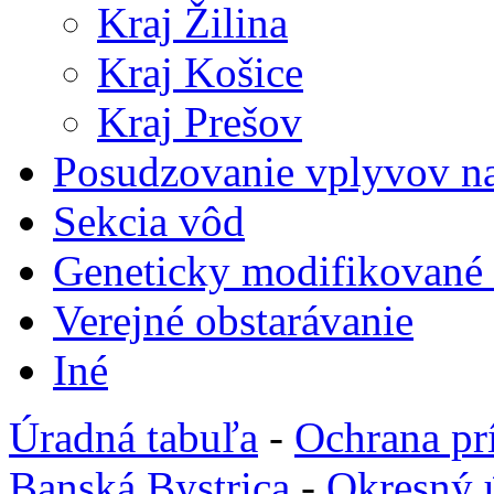
Kraj Žilina
Kraj Košice
Kraj Prešov
Posudzovanie vplyvov na
Sekcia vôd
Geneticky modifikované
Verejné obstarávanie
Iné
Úradná tabuľa
-
Ochrana pr
Banská Bystrica
-
Okresný 