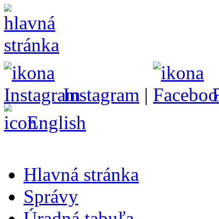
Instagram
|
English
Hlavná stránka
Správy
Úradná tabuľa