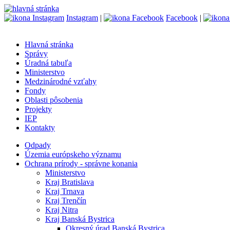
Instagram
|
Facebook
|
Hlavná stránka
Správy
Úradná tabuľa
Ministerstvo
Medzinárodné vzťahy
Fondy
Oblasti pôsobenia
Projekty
IEP
Kontakty
Odpady
Územia európskeho významu
Ochrana prírody - správne konania
Ministerstvo
Kraj Bratislava
Kraj Trnava
Kraj Trenčín
Kraj Nitra
Kraj Banská Bystrica
Okresný úrad Banská Bystrica