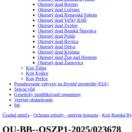
Okresný úrad Brezno
Okresný úrad Lučenec
Okresný úrad Rimavská Sobota
Okresný úrad Veľký Krtíš
Okresný úrad Zvolen
Okresný úrad Banská Štiavnica
Okresný úrad Poltár
Okresný úrad Revúca
Okresný úrad Detva
Okresný úrad Krupina
Okresný úrad Žiar nad Hronom
Okresný úrad Žarnovica
Kraj Žilina
Kraj Košice
Kraj Prešov
Posudzovanie vplyvov na životné prostredie (EIA)
Sekcia vôd
Geneticky modifikované organizmy
Verejné obstarávanie
Iné
Úradná tabuľa
-
Ochrana prírody - správne konania
-
Kraj Banská Bys
OU-BB--OSZP1-2025/023678