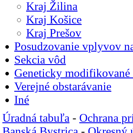
Kraj Žilina
Kraj Košice
Kraj Prešov
Posudzovanie vplyvov na
Sekcia vôd
Geneticky modifikované
Verejné obstarávanie
Iné
Úradná tabuľa
-
Ochrana pr
Banská Bystrica
-
Okresný 