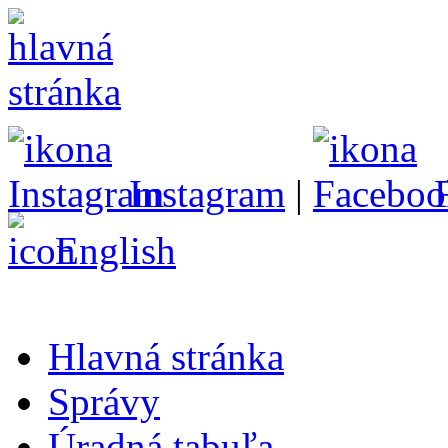
Instagram
|
English
Hlavná stránka
Správy
Úradná tabuľa