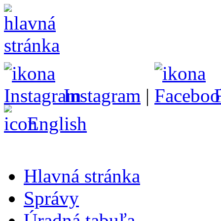
Instagram
|
English
Hlavná stránka
Správy
Úradná tabuľa