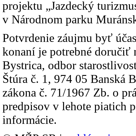
projektu „Jazdecký turizm
v Národnom parku Muránsk
Potvrdenie záujmu byť úča
konaní je potrebné doručiť
Bystrica, odbor starostlivos
Štúra č. 1, 974 05 Banská 
zákona č. 71/1967 Zb. o pr
predpisov v lehote piatich 
informácie.