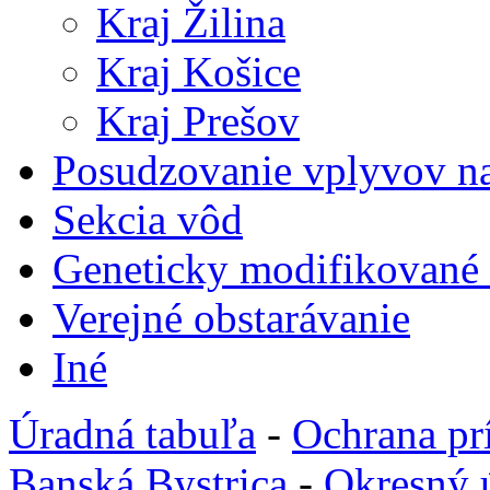
Kraj Žilina
Kraj Košice
Kraj Prešov
Posudzovanie vplyvov na
Sekcia vôd
Geneticky modifikované
Verejné obstarávanie
Iné
Úradná tabuľa
-
Ochrana pr
Banská Bystrica
-
Okresný 