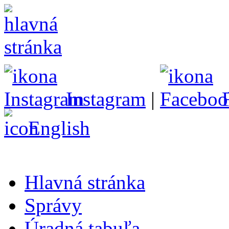
Instagram
|
English
Hlavná stránka
Správy
Úradná tabuľa