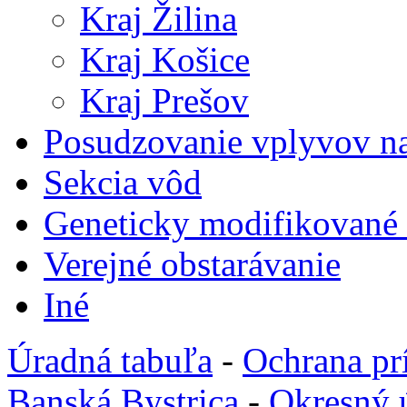
Kraj Žilina
Kraj Košice
Kraj Prešov
Posudzovanie vplyvov na
Sekcia vôd
Geneticky modifikované
Verejné obstarávanie
Iné
Úradná tabuľa
-
Ochrana pr
Banská Bystrica
-
Okresný 