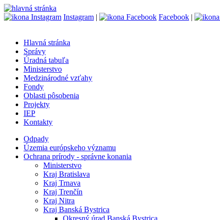
Instagram
|
Facebook
|
Hlavná stránka
Správy
Úradná tabuľa
Ministerstvo
Medzinárodné vzťahy
Fondy
Oblasti pôsobenia
Projekty
IEP
Kontakty
Odpady
Územia európskeho významu
Ochrana prírody - správne konania
Ministerstvo
Kraj Bratislava
Kraj Trnava
Kraj Trenčín
Kraj Nitra
Kraj Banská Bystrica
Okresný úrad Banská Bystrica