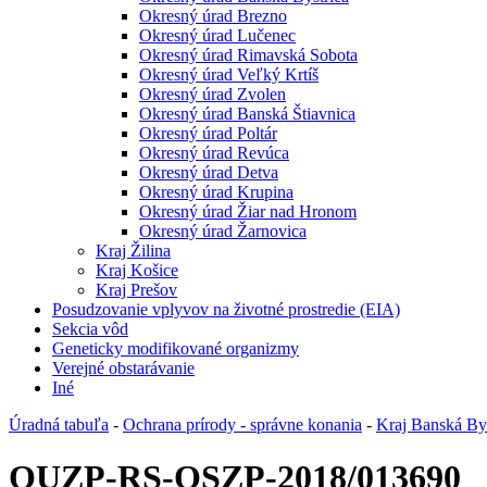
Okresný úrad Brezno
Okresný úrad Lučenec
Okresný úrad Rimavská Sobota
Okresný úrad Veľký Krtíš
Okresný úrad Zvolen
Okresný úrad Banská Štiavnica
Okresný úrad Poltár
Okresný úrad Revúca
Okresný úrad Detva
Okresný úrad Krupina
Okresný úrad Žiar nad Hronom
Okresný úrad Žarnovica
Kraj Žilina
Kraj Košice
Kraj Prešov
Posudzovanie vplyvov na životné prostredie (EIA)
Sekcia vôd
Geneticky modifikované organizmy
Verejné obstarávanie
Iné
Úradná tabuľa
-
Ochrana prírody - správne konania
-
Kraj Banská Bys
OUZP-RS-OSZP-2018/013690