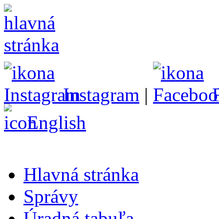
Instagram
|
English
Hlavná stránka
Správy
Úradná tabuľa