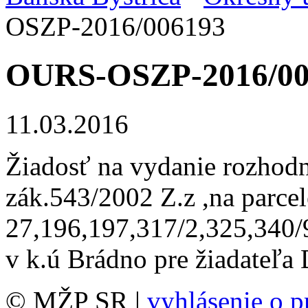
OSZP-2016/006193
OURS-OSZP-2016/00
11.03.2016
Žiadosť na vydanie rozhodn
zák.543/2002 Z.z ,na parce
27,196,197,317/2,325,340/
v k.ú Brádno pre žiadateľa
© MŽP SR |
vyhlásenie o p