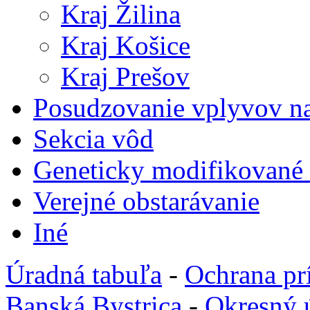
Kraj Žilina
Kraj Košice
Kraj Prešov
Posudzovanie vplyvov na
Sekcia vôd
Geneticky modifikované
Verejné obstarávanie
Iné
Úradná tabuľa
-
Ochrana pr
Banská Bystrica
-
Okresný 