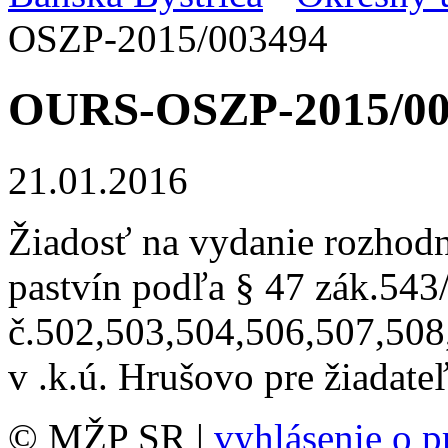
OSZP-2015/003494
OURS-OSZP-2015/00
21.01.2016
Žiadosť na vydanie rozhodnu
pastvín podľa § 47 zák.543
č.502,503,504,506,507,508
v .k.ú. Hrušovo pre žiadat
© MŽP SR |
vyhlásenie o p