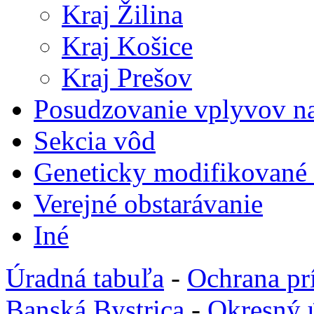
Kraj Žilina
Kraj Košice
Kraj Prešov
Posudzovanie vplyvov na
Sekcia vôd
Geneticky modifikované
Verejné obstarávanie
Iné
Úradná tabuľa
-
Ochrana pr
Banská Bystrica
-
Okresný 