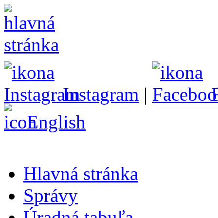
Instagram
|
English
Hlavná stránka
Správy
Úradná tabuľa