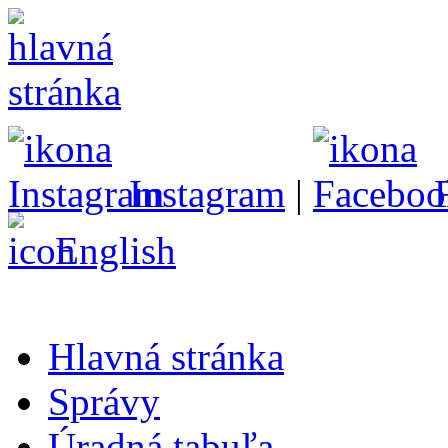
Instagram
|
English
Hlavná stránka
Správy
Úradná tabuľa