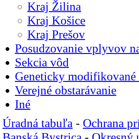
Kraj Žilina
Kraj Košice
Kraj Prešov
Posudzovanie vplyvov na
Sekcia vôd
Geneticky modifikované
Verejné obstarávanie
Iné
Úradná tabuľa
-
Ochrana pr
Banská Bystrica
-
Okresný 