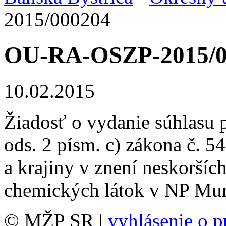
2015/000204
OU-RA-OSZP-2015/0
10.02.2015
Žiadosť o vydanie súhlasu p
ods. 2 písm. c) zákona č. 5
a krajiny v znení neskoršíc
chemických látok v NP Mur
© MŽP SR |
vyhlásenie o p