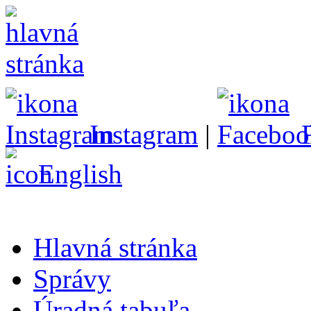
Instagram
|
English
Hlavná stránka
Správy
Úradná tabuľa