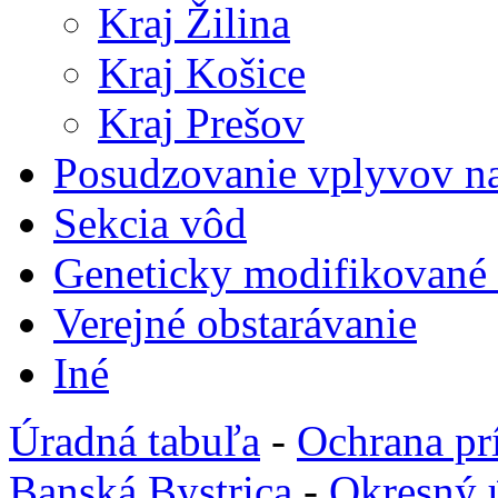
Kraj Žilina
Kraj Košice
Kraj Prešov
Posudzovanie vplyvov na
Sekcia vôd
Geneticky modifikované
Verejné obstarávanie
Iné
Úradná tabuľa
-
Ochrana pr
Banská Bystrica
-
Okresný 