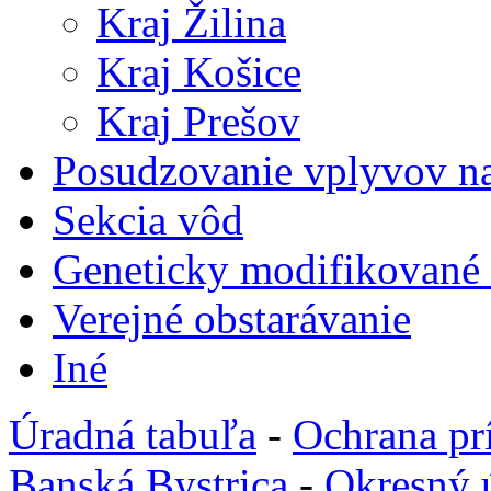
Kraj Žilina
Kraj Košice
Kraj Prešov
Posudzovanie vplyvov na
Sekcia vôd
Geneticky modifikované
Verejné obstarávanie
Iné
Úradná tabuľa
-
Ochrana pr
Banská Bystrica
-
Okresný 