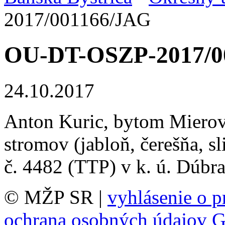
2017/001166/JAG
OU-DT-OSZP-2017/0
24.10.2017
Anton Kuric, bytom Mierov
stromov (jabloň, čerešňa, 
č. 4482 (TTP) v k. ú. Dúbr
© MŽP SR |
vyhlásenie o p
ochrana osobných údajov