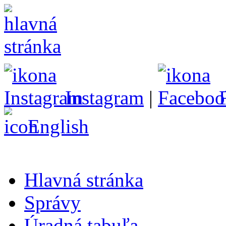
Instagram
|
English
Hlavná stránka
Správy
Úradná tabuľa