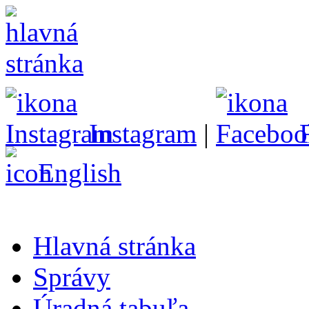
Instagram
|
English
Hlavná stránka
Správy
Úradná tabuľa