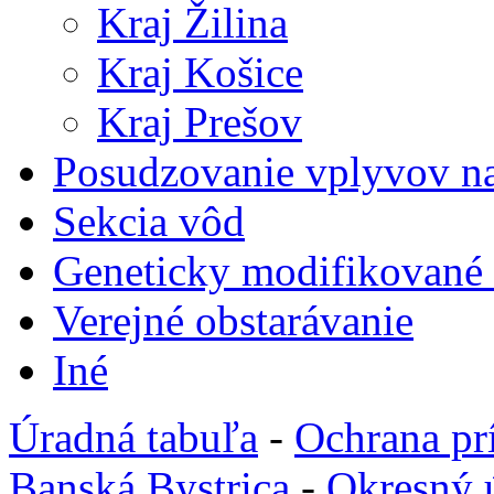
Kraj Žilina
Kraj Košice
Kraj Prešov
Posudzovanie vplyvov na
Sekcia vôd
Geneticky modifikované
Verejné obstarávanie
Iné
Úradná tabuľa
-
Ochrana pr
Banská Bystrica
-
Okresný 