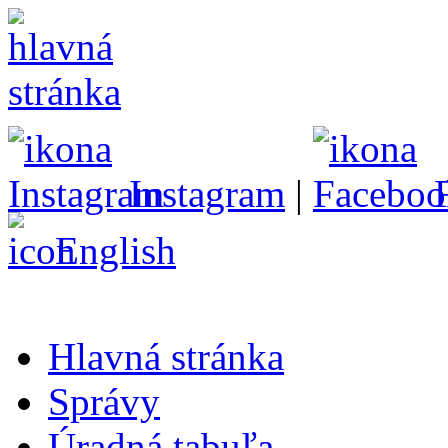
Instagram
|
English
Hlavná stránka
Správy
Úradná tabuľa