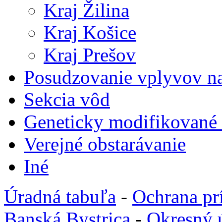
Kraj Žilina
Kraj Košice
Kraj Prešov
Posudzovanie vplyvov na
Sekcia vôd
Geneticky modifikované
Verejné obstarávanie
Iné
Úradná tabuľa
-
Ochrana pr
Banská Bystrica
-
Okresný 