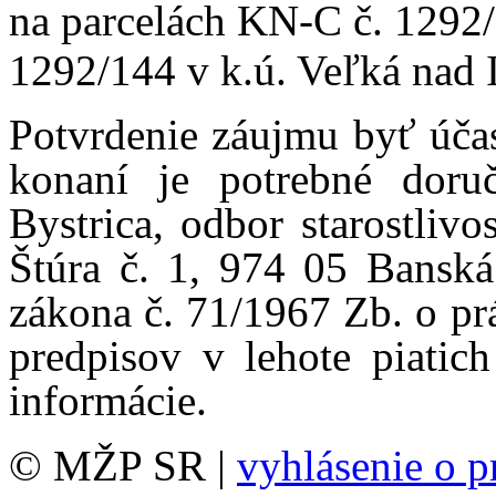
na parcelách KN-C č.
1292/
1292/144 v k.ú. Veľká nad 
Potvrdenie záujmu byť úč
konaní je potrebné dor
Bystrica, odbor starostlivo
Štúra č. 1, 974 05 Bansk
zákona č. 71/1967 Zb. o pr
predpisov v lehote piatic
informácie.
© MŽP SR |
vyhlásenie o p