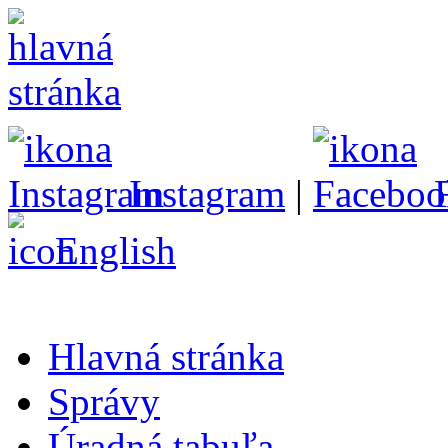
Instagram
|
English
Hlavná stránka
Správy
Úradná tabuľa