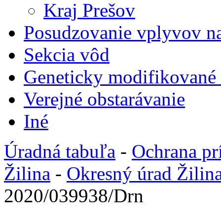
Kraj Prešov
Posudzovanie vplyvov na
Sekcia vôd
Geneticky modifikované
Verejné obstarávanie
Iné
Úradná tabuľa
-
Ochrana pr
Žilina
-
Okresný úrad Žilin
2020/039938/Drn