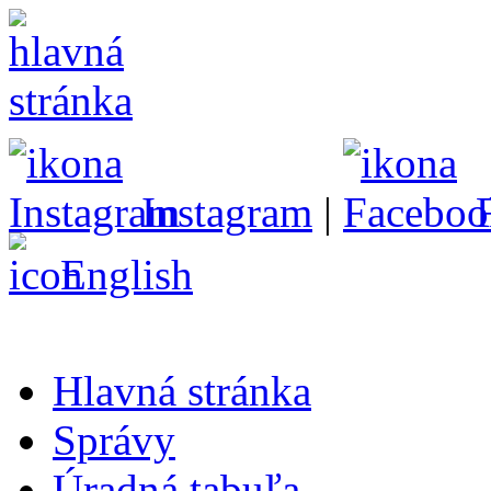
Instagram
|
English
Hlavná stránka
Správy
Úradná tabuľa