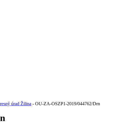
resný úrad Žilina
- OU-ZA-OSZP1-2019/044762/Drn
rn