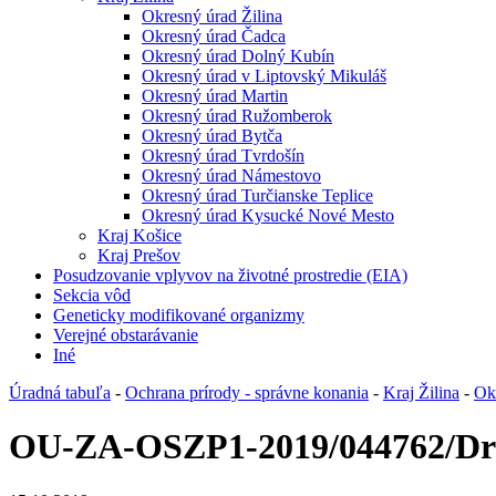
Okresný úrad Žilina
Okresný úrad Čadca
Okresný úrad Dolný Kubín
Okresný úrad v Liptovský Mikuláš
Okresný úrad Martin
Okresný úrad Ružomberok
Okresný úrad Bytča
Okresný úrad Tvrdošín
Okresný úrad Námestovo
Okresný úrad Turčianske Teplice
Okresný úrad Kysucké Nové Mesto
Kraj Košice
Kraj Prešov
Posudzovanie vplyvov na životné prostredie (EIA)
Sekcia vôd
Geneticky modifikované organizmy
Verejné obstarávanie
Iné
Úradná tabuľa
-
Ochrana prírody - správne konania
-
Kraj Žilina
-
Ok
OU-ZA-OSZP1-2019/044762/D