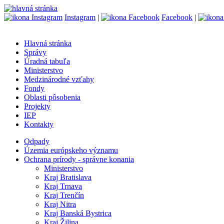
Instagram
|
Facebook
|
Hlavná stránka
Správy
Úradná tabuľa
Ministerstvo
Medzinárodné vzťahy
Fondy
Oblasti pôsobenia
Projekty
IEP
Kontakty
Odpady
Územia európskeho významu
Ochrana prírody - správne konania
Ministerstvo
Kraj Bratislava
Kraj Trnava
Kraj Trenčín
Kraj Nitra
Kraj Banská Bystrica
Kraj Žilina