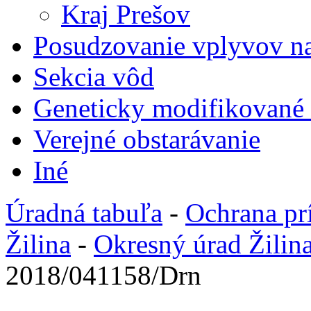
Kraj Prešov
Posudzovanie vplyvov na
Sekcia vôd
Geneticky modifikované
Verejné obstarávanie
Iné
Úradná tabuľa
-
Ochrana pr
Žilina
-
Okresný úrad Žilin
2018/041158/Drn