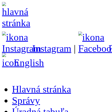
Instagram
|
English
Hlavná stránka
Správy
Úradná tabuľa