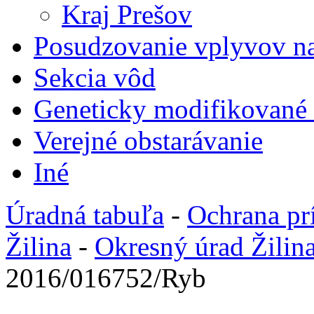
Kraj Prešov
Posudzovanie vplyvov na
Sekcia vôd
Geneticky modifikované
Verejné obstarávanie
Iné
Úradná tabuľa
-
Ochrana pr
Žilina
-
Okresný úrad Žilin
2016/016752/Ryb