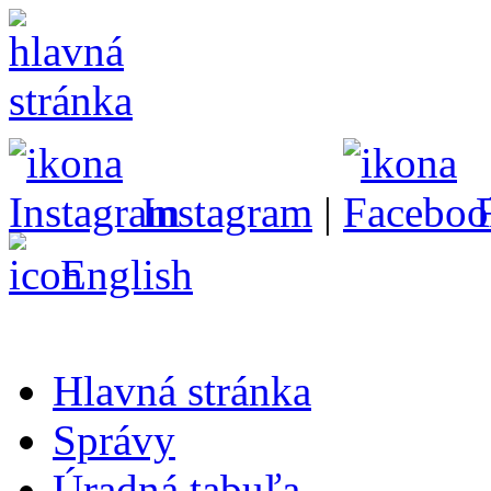
Instagram
|
English
Hlavná stránka
Správy
Úradná tabuľa