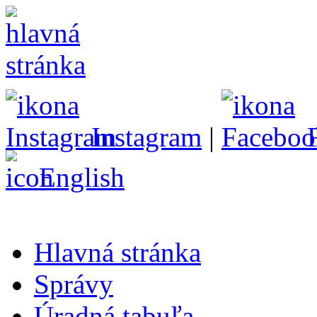
Instagram
|
English
Hlavná stránka
Správy
Úradná tabuľa