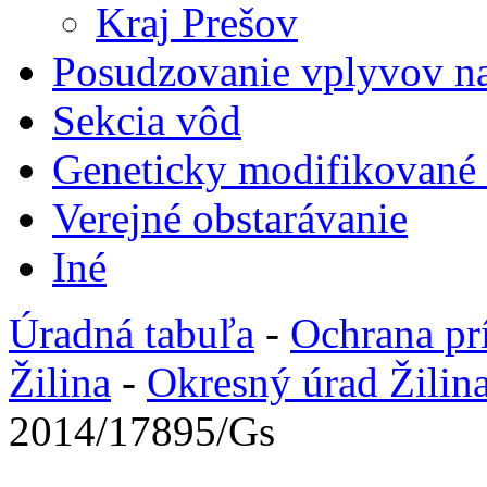
Kraj Prešov
Posudzovanie vplyvov na
Sekcia vôd
Geneticky modifikované
Verejné obstarávanie
Iné
Úradná tabuľa
-
Ochrana pr
Žilina
-
Okresný úrad Žilin
2014/17895/Gs