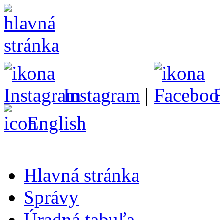
Instagram
|
English
Hlavná stránka
Správy
Úradná tabuľa