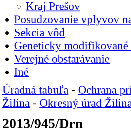
Kraj Prešov
Posudzovanie vplyvov na
Sekcia vôd
Geneticky modifikované
Verejné obstarávanie
Iné
Úradná tabuľa
-
Ochrana pr
Žilina
-
Okresný úrad Žilin
2013/945/Drn