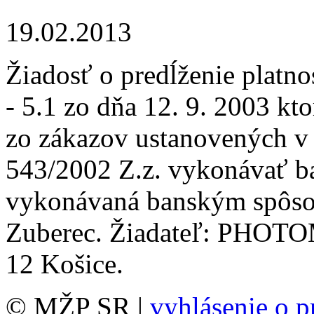
19.02.2013
Žiadosť o predĺženie platn
- 5.1 zo dňa 12. 9. 2003 k
zo zákazov ustanovených v §
543/2002 Z.z. vykonávať ba
vykonávaná banským spôso
Zuberec. Žiadateľ: PHOTOM
12 Košice.
© MŽP SR |
vyhlásenie o p