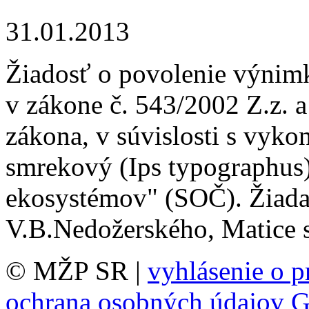
31.01.2013
Žiadosť o povolenie výnim
v zákone č. 543/2002 Z.z. 
zákona, v súvislosti s vy
smrekový (Ips typographus)
ekosystémov" (SOČ). Žiad
V.B.Nedožerského, Matice s
© MŽP SR |
vyhlásenie o p
ochrana osobných údajov