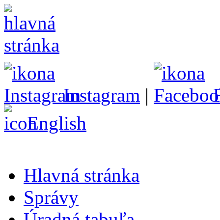
Instagram
|
English
Hlavná stránka
Správy
Úradná tabuľa