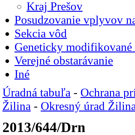
Kraj Prešov
Posudzovanie vplyvov na
Sekcia vôd
Geneticky modifikované
Verejné obstarávanie
Iné
Úradná tabuľa
-
Ochrana pr
Žilina
-
Okresný úrad Žilin
2013/644/Drn