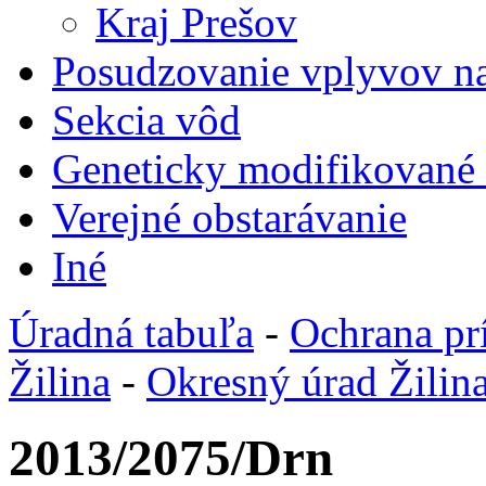
Kraj Prešov
Posudzovanie vplyvov na
Sekcia vôd
Geneticky modifikované
Verejné obstarávanie
Iné
Úradná tabuľa
-
Ochrana pr
Žilina
-
Okresný úrad Žilin
2013/2075/Drn