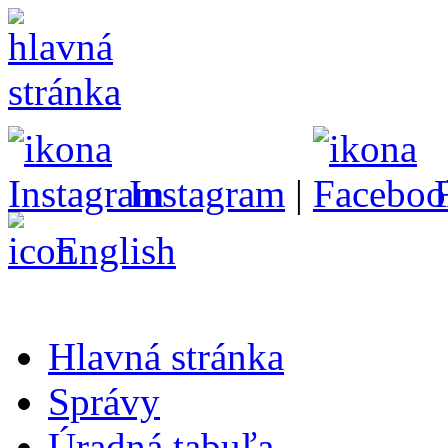
Instagram
|
English
Hlavná stránka
Správy
Úradná tabuľa