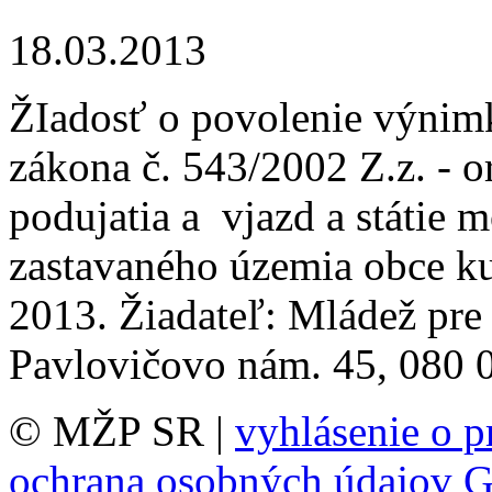
18.03.2013
ŽIadosť o povolenie výnimk
zákona č. 543/2002 Z.z. - 
podujatia a vjazd a státie
zastavaného územia obce k
2013. Žiadateľ: Mládež pre 
Pavlovičovo nám. 45, 080 0
© MŽP SR |
vyhlásenie o p
ochrana osobných údajov