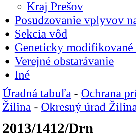
Kraj Prešov
Posudzovanie vplyvov na
Sekcia vôd
Geneticky modifikované
Verejné obstarávanie
Iné
Úradná tabuľa
-
Ochrana pr
Žilina
-
Okresný úrad Žilin
2013/1412/Drn