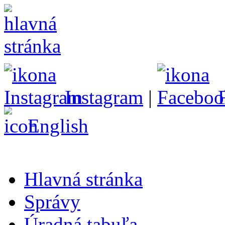
Instagram
|
English
Hlavná stránka
Správy
Úradná tabuľa