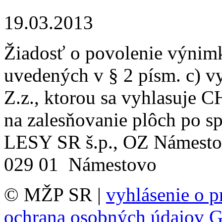
19.03.2013
Žiadosť o povolenie výnimk
uvedených v § 2 písm. c) 
Z.z., ktorou sa vyhlasuje
na zalesňovanie plôch po sp
LESY SR š.p., OZ Námestov
029 01 Námestovo
© MŽP SR |
vyhlásenie o p
ochrana osobných údajov