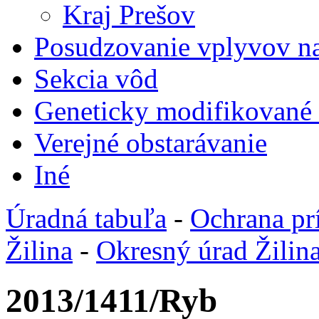
Kraj Prešov
Posudzovanie vplyvov na
Sekcia vôd
Geneticky modifikované
Verejné obstarávanie
Iné
Úradná tabuľa
-
Ochrana pr
Žilina
-
Okresný úrad Žilin
2013/1411/Ryb