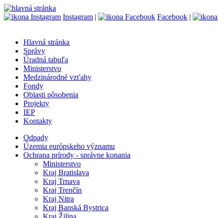
Instagram
|
Facebook
|
Hlavná stránka
Správy
Úradná tabuľa
Ministerstvo
Medzinárodné vzťahy
Fondy
Oblasti pôsobenia
Projekty
IEP
Kontakty
Odpady
Územia európskeho významu
Ochrana prírody - správne konania
Ministerstvo
Kraj Bratislava
Kraj Trnava
Kraj Trenčín
Kraj Nitra
Kraj Banská Bystrica
Kraj Žilina