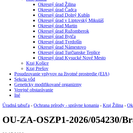
Okresný úrad Žilina
Okresný úrad Čadca
Okresný úrad Dolný Kubín
Okresný úrad v Liptovský Mikuláš
Okresný úrad Martin
Okresný úrad Ružomberok
Okresný úrad Bytča
Okresný úrad Tvrdošín
Okresný úrad Námestovo
Okresný úrad Turčianske Teplice
Okresný úrad Kysucké Nové Mesto
Kraj Košice
Kraj Prešov
Posudzovanie vplyvov na životné prostredie (EIA)
Sekcia vôd
Geneticky modifikované organizmy
Verejné obstarávanie
Iné
Úradná tabuľa
-
Ochrana prírody - správne konania
-
Kraj Žilina
-
Ok
OU-ZA-OSZP1-2026/054230/Br