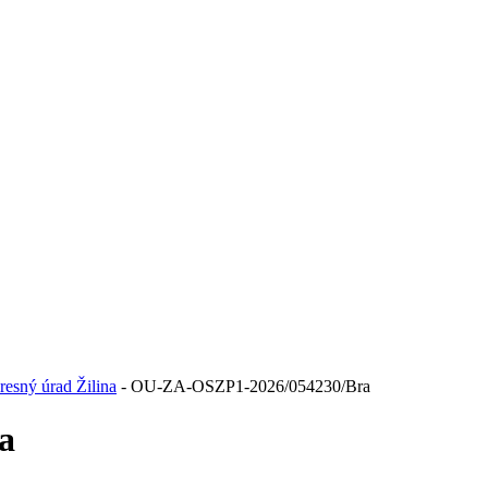
resný úrad Žilina
- OU-ZA-OSZP1-2026/054230/Bra
a