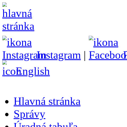
Instagram
|
English
Hlavná stránka
Správy
Úradná tabuľa