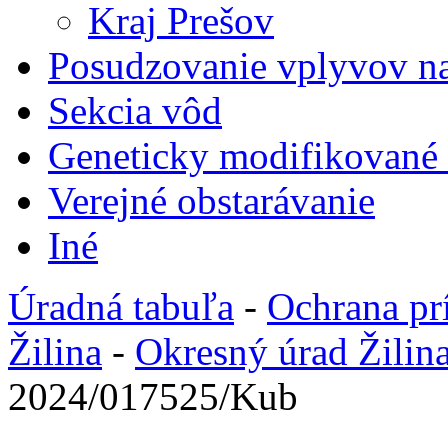
Kraj Prešov
Posudzovanie vplyvov na
Sekcia vôd
Geneticky modifikované
Verejné obstarávanie
Iné
Úradná tabuľa
-
Ochrana pr
Žilina
-
Okresný úrad Žilin
2024/017525/Kub