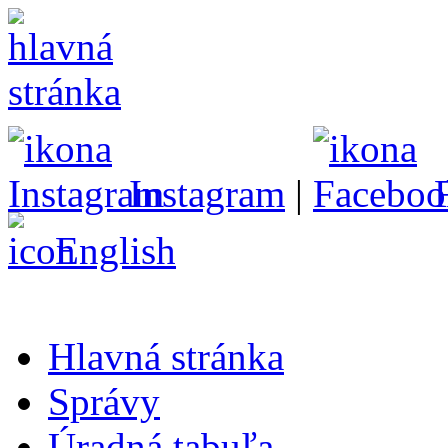
Instagram
|
English
Hlavná stránka
Správy
Úradná tabuľa