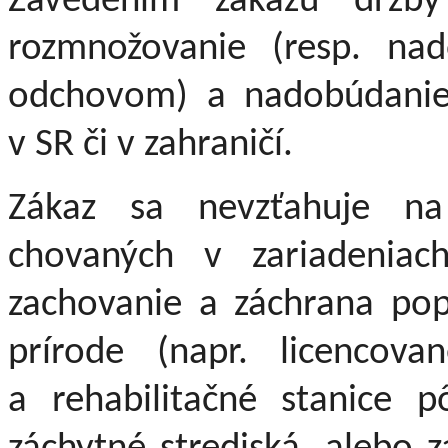
Zavedením zákazu držb
rozmnožovanie (resp. na
odchovom) a nadobúdanie 
v SR či v zahraničí.
Zákaz sa nevzťahuje na
chovaných v zariadeniac
zachovanie a záchrana pop
prírode (napr. licencova
a rehabilitačné stanice p