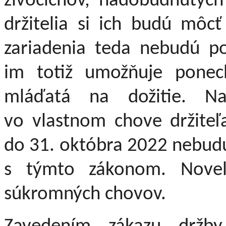
živočíchov, nadobudnutých
držitelia si ich budú môcť
zariadenia teda nebudú po
im
totiž umožňuje ponec
mláďatá na dožitie. N
vo vlastnom chove držiteľ
do 31. októbra 2022 nebudú
s týmto zákonom. Novel
súkromných chovov.