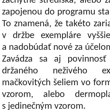
záchytné strediská, alebo 
zapojenou do programu star
To znamená, že takéto zari
v držbe exempláre vyšši
a nadobúdať nové za účelom
Zavádza sa aj povinnosť
držaného neživého ex
mačkovitých šeliem vo form
vzorom, alebo dermopl
s jedinečným vzorom.