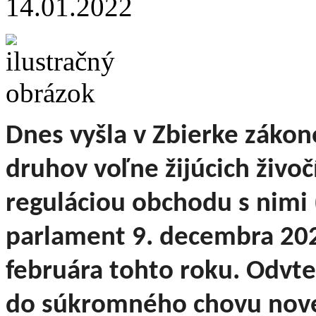
14.01.2022
Dnes vyšla v Zbierke záko
druhov voľne žijúcich živoč
reguláciou obchodu s nimi (
parlament 9. decembra 202
februára tohto roku. Odv
do súkromného chovu nové