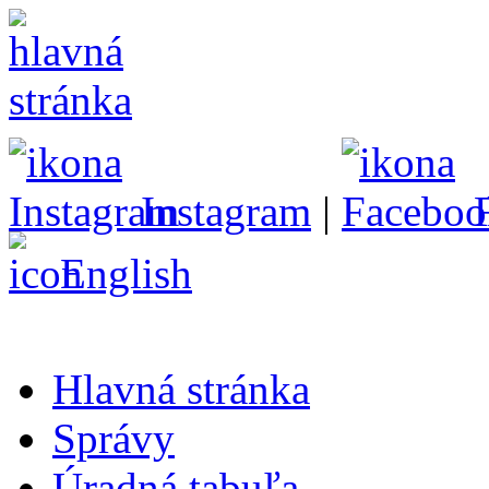
Instagram
|
English
Hlavná stránka
Správy
Úradná tabuľa