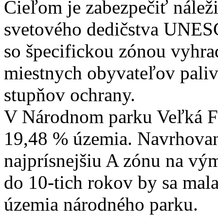
Cieľom je zabezpečiť nálež
svetového dedičstva UNESC
so špecifickou zónou vyhra
miestnych obyvateľov pali
stupňov ochrany.
V Národnom parku Veľká Fat
19,48 % územia. Navrhovan
najprísnejšiu A zónu na vý
do 10-tich rokov by sa mala
územia národného parku.