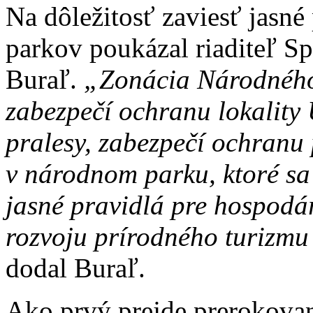
Na dôležitosť zaviesť jasné
parkov poukázal riaditeľ S
Buraľ.
„Zonácia Národného
zabezpečí ochranu lokalit
pralesy, zabezpečí ochranu
v národnom parku, ktoré sa 
jasné pravidlá pre hospodá
rozvoju prírodného turizm
dodal Buraľ.
Ako prvý prejde prerokova