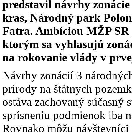
predstavil návrhy zonáci
kras, Národný park Polo
Fatra. Ambíciou MŽP SR j
ktorým sa vyhlasujú zoná
na rokovanie vlády v prve
Návrhy zonácií 3 národnýc
prírody na štátnych poze
ostáva zachovaný súčasný s
sprísneniu podmienok iba na
Rovnako môžu návštevníci 