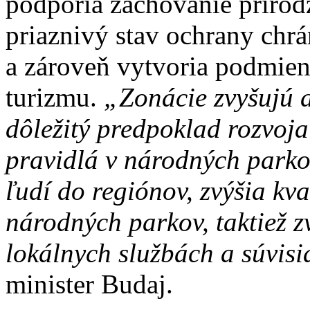
podporia zachovanie prirod
priaznivý stav ochrany chrá
a zároveň vytvoria podmien
turizmu.
„Zonácie zvyšujú a
dôležitý predpoklad rozvoj
pravidlá v národných parko
ľudí do regiónov, zvýšia kva
národných parkov, taktiež z
lokálnych službách a súvis
minister Budaj.