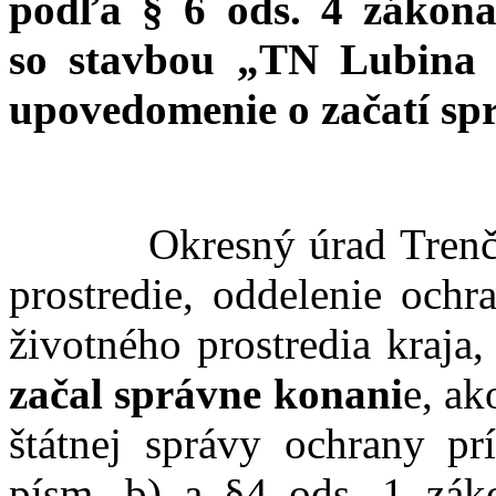
podľa § 6 ods. 4 zákona 
so stavbou „TN Lubina
upovedomenie o začatí sp
Okresný úrad Trenčín, o
prostredie, oddelenie ochr
životného prostredia kraja
začal správne konani
e, ak
štátnej správy ochrany pr
písm. b) a §4 ods. 1 záko