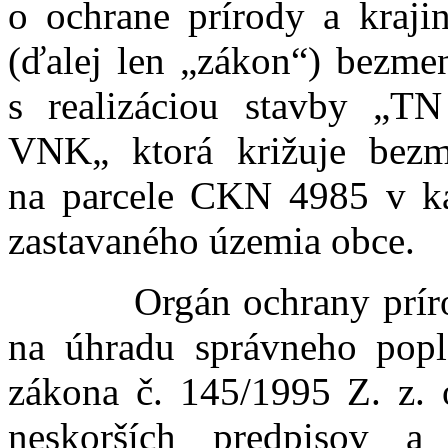
o ochrane prírody a kraji
(ďalej len „zákon“) bezme
s realizáciou stavby „
VNK„ ktorá križuje bezm
na parcele CKN 4985 v k
zastavaného územia obce.
Orgán ochrany prírody v
na úhradu správneho popl
zákona č. 145/1995 Z. z. 
neskorších predpisov a