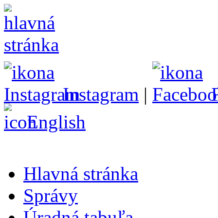
Instagram
|
English
Hlavná stránka
Správy
Úradná tabuľa