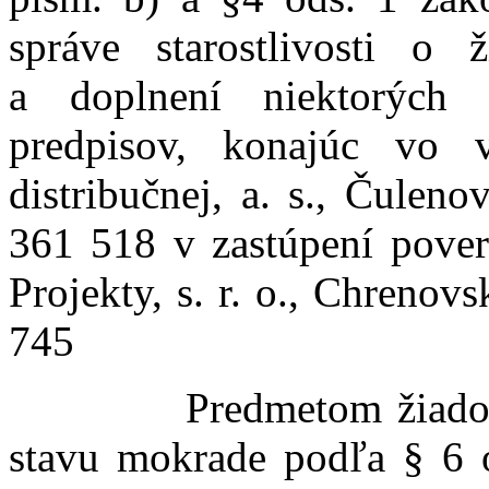
správe starostlivosti o
a doplnení niektorých
predpisov, konajúc vo v
distribučnej, a. s., Čulen
361 518 v zastúpení pove
Projekty, s. r. o., Chreno
745
Predmetom žiadosti j
stavu mokrade podľa § 6 o