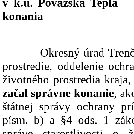
v k.ú. Považská Teplá –
konania
Okresný úrad Trenčín, o
prostredie, oddelenie ochr
životného prostredia kraja
začal správne konanie
, ak
štátnej správy ochrany pr
písm. b) a §4 ods. 1 záko
správe starostlivosti o