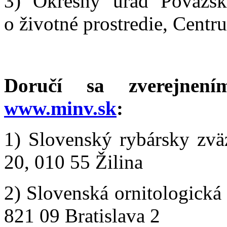
3) Okresný úrad Považská 
o životné prostredie, Centr
Doručí sa zverejnení
www.minv.sk
:
1) Slovenský rybársky zvä
20, 010 55 Žilina
2) Slovenská ornitologická
821 09 Bratislava 2