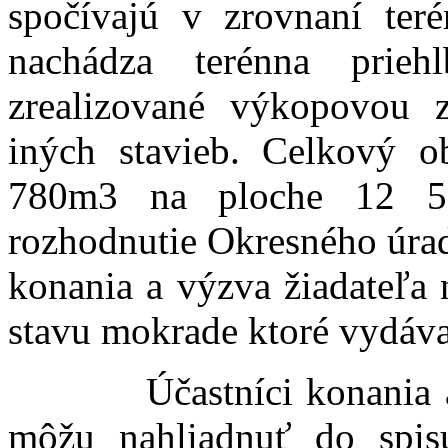
spočívajú v zrovnaní ter
nachádza terénna prieh
zrealizované výkopovou z
iných stavieb. Celkový 
780m3 na ploche 12 59
rozhodnutie Okresného úrad
konania a výzva žiadateľa 
stavu mokrade ktoré vydáva
Účastníci konania a do
môžu nahliadnuť do spis