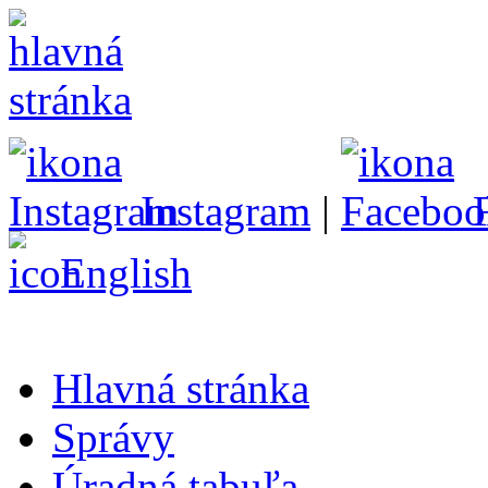
Instagram
|
English
Hlavná stránka
Správy
Úradná tabuľa