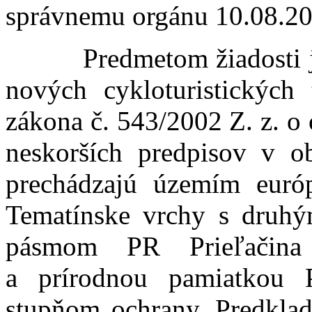
správnemu orgánu 10.08.20
Predmetom žiadosti je v
nových cykloturistických
zákona č. 543/2002 Z. z. o 
neskorších predpisov v ob
prechádzajú územím eu
Tematínske vrchy s druh
pásmom PR Prieľačina
a prírodnou pamiatkou 
stupňom ochrany. Predklad