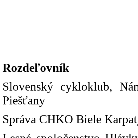
Rozdeľovník
Slovenský cykloklub, Ná
Piešťany
Správa CHKO Biele Karpaty,
Lesné spoločenstvo Hlávk