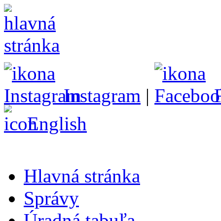
Instagram
|
English
Hlavná stránka
Správy
Úradná tabuľa