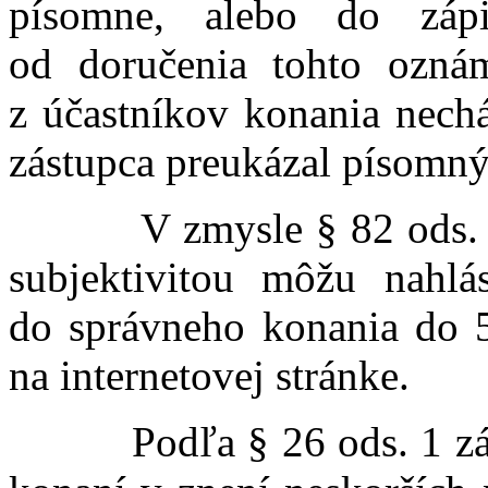
písomne, alebo do záp
od doručenia tohto oznám
z účastníkov konania nechá
zástupca preukázal písom
V zmysle § 82 ods. 7 z
subjektivitou môžu nahlá
do správneho konania do 5
na internetovej stránke.
Podľa § 26 ods. 1 záko