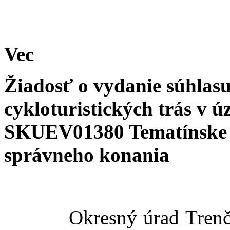
Vec
Žiadosť o vydanie súhlas
cykloturistických trás v
SKUEV01380 Tematínske v
správneho konania
Okresný úrad Trenčín, o