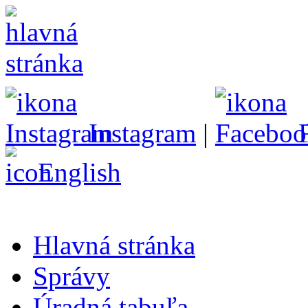
Instagram
|
English
Hlavná stránka
Správy
Úradná tabuľa