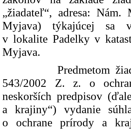
„žiadateľ“, adresa: Nám.
Myjava) týkajúcej sa v
v lokalite Padelky v kata
Myjava.
Predmetom žiadosti j
543/2002 Z. z. o ochra
neskorších predpisov (ďal
a krajiny“) vydanie súh
o ochrane prírody a kr