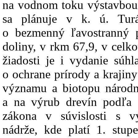
na vodnom toku výstavbou 
sa plánuje v k. ú. Tu
o bezmenný ľavostranný 
doliny, v rkm 67,9, v celk
žiadosti je i vydanie súh
o ochrane prírody a krajin
významu a biotopu národ
a na výrub drevín podľa
zákona v súvislosti s v
nádrže, kde platí 1. stu