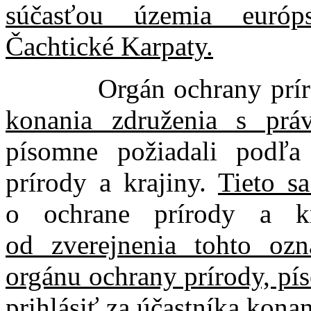
súčasťou územia euró
Čachtické Karpaty.
Orgán ochrany prír
konania združenia s práv
písomne požiadali podľ
prírody a krajiny.
Tieto s
o ochrane prírody a k
od zverejnenia tohto ozn
orgánu ochrany prírody, pí
prihlásiť za účastníka konan