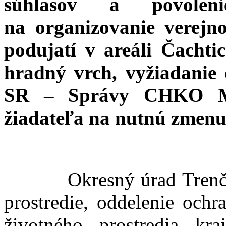
súhlasov a povole
na organizovanie verejno
podujatí v areáli Čacht
hradný vrch, vyžiadanie
SR – Správy CHKO Ma
žiadateľa na nutnú zmenu
Okresný úrad Trenčín, o
prostredie, oddelenie ochr
životného prostredia kr