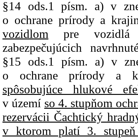
§14 ods.1 písm. a) v zn
o ochrane prírody a kraj
vozidlom
pre vozidlá u
zabezpečujúcich navrhnut
§15 ods.1 písm. a) v zn
o ochrane prírody a 
spôsobujúce hlukové efe
v území
so 4. stupňom ochr
rezervácii Čachtický hradn
v ktorom platí 3. stupeň