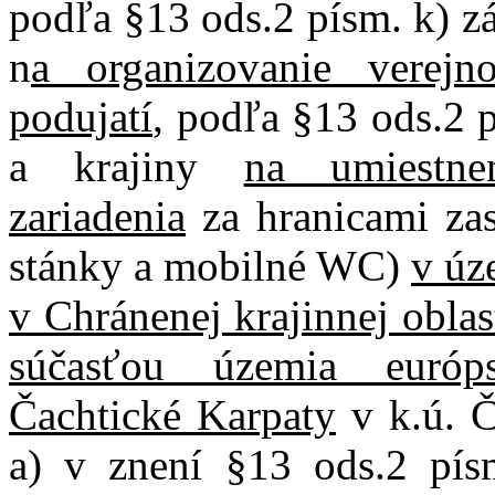
podľa §13 ods.2 písm. k) z
n
a organizovanie verejno
podujatí
, podľa §13 ods.2 
a krajiny
na umiestne
zariadenia
za hranicami zas
stánky a mobilné WC)
v úz
v Chránenej krajinnej oblas
súčasťou územia euró
Čachtické Karpaty
v k.ú. Č
a) v znení §13 ods.2 pís