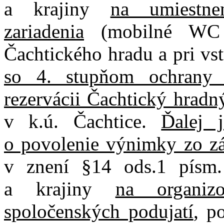
a krajiny
na umiestne
zariadenia
(mobilné WC a
Čachtického hradu a pri vs
so 4. stupňom ochrany 
rezervácii Čachtický hradn
v k.ú. Čachtice.
Ďalej 
o povolenie výnimky zo z
v znení §14 ods.1 písm.
a krajiny
na organizo
spoločenských podujatí
, p