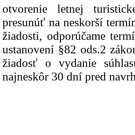
otvorenie letnej turisti
presunúť na neskorší termí
žiadosti, odporúčame term
ustanovení §82 ods.2 zákon
žiadosť o vydanie súhla
najneskôr 30 dní pred navr