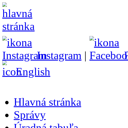
Instagram
|
English
Hlavná stránka
Správy
Úradná tabuľa