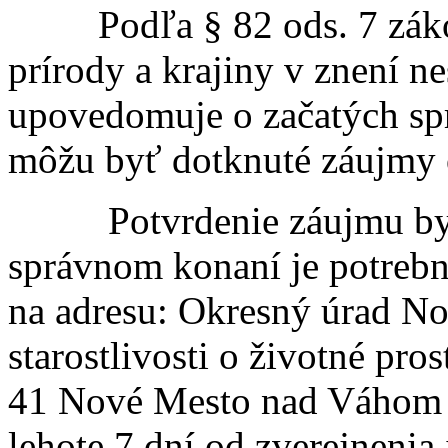
Podľa § 82 ods. 7 zákona
prírody a krajiny v znení n
upovedomuje o začatých sp
môžu byť dotknuté záujmy o
Potvrdenie záujmu byť 
správnom konaní je potreb
na adresu: Okresný úrad N
starostlivosti o životné pro
41 Nové Mesto nad Váhom a
lehote 7 dní od zverejnenia