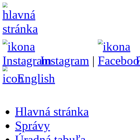
Instagram
|
English
Hlavná stránka
Správy
Úradná tabuľa