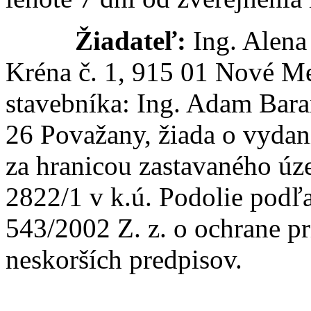
Žiadateľ:
Ing. Alena 
Kréna č. 1, 915 01 Nové M
stavebníka: Ing. Adam Bar
26 Považany, žiada o vydan
za hranicou zastavaného úz
2822/1 v k.ú. Podolie podľa
543/2002 Z. z. o ochrane pr
neskorších predpisov.