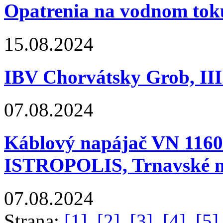
Opatrenia na vodnom tok
15.08.2024
IBV Chorvátsky Grob, III
07.08.2024
Káblový napájač VN 1160
ISTROPOLIS, Trnavské 
07.08.2024
Strana:
[1]
[2]
[3]
[4]
[5]