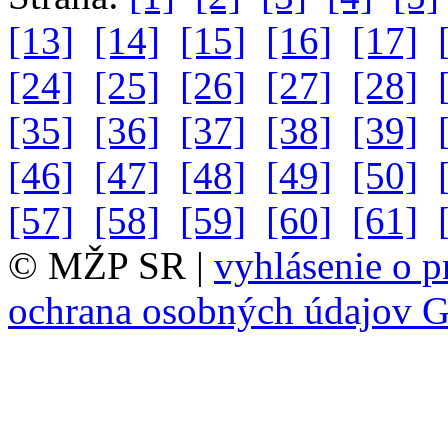
[13]
[14]
[15]
[16]
[17]
[24]
[25]
[26]
[27]
[28]
[35]
[36]
[37]
[38]
[39]
[46]
[47]
[48]
[49]
[50]
[57]
[58]
[59]
[60]
[61]
© MŽP SR |
vyhlásenie o p
ochrana osobných údajov