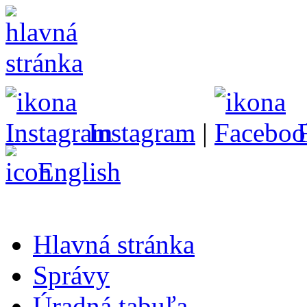
Instagram
|
English
Hlavná stránka
Správy
Úradná tabuľa