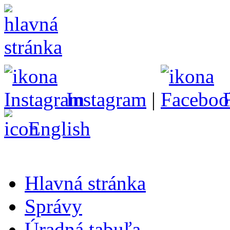
Instagram
|
English
Hlavná stránka
Správy
Úradná tabuľa