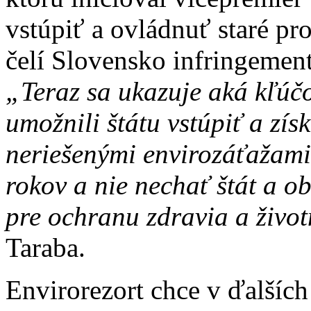
vstúpiť a ovládnuť staré p
čelí Slovensko infringement
„Teraz sa ukazuje aká kľúč
umožnili štátu vstúpiť a zís
neriešenými envirozáťažami
rokov a nie nechať štát a o
pre ochranu zdravia a život
Taraba.
Envirorezort chce v ďalšíc