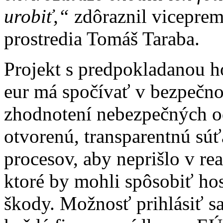
urobiť,“
zdôraznil vicepremi
prostredia Tomáš Taraba.
Projekt s predpokladanou 
eur má spočívať v bezpečn
zhodnotení nebezpečných od
otvorenú, transparentnú súť
procesov, aby neprišlo v re
ktoré by mohli spôsobiť ho
škody. Možnosť prihlásiť s