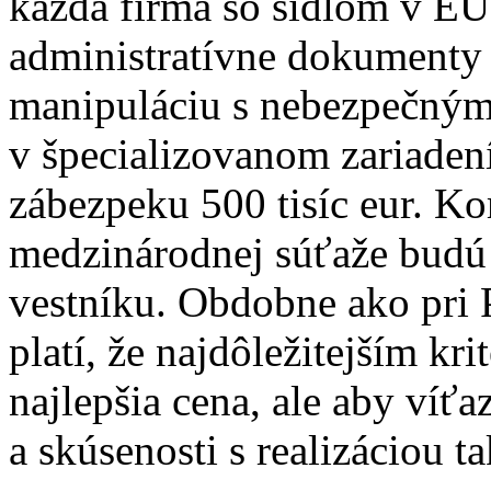
každá firma so sídlom v EÚ
administratívne dokumenty
manipuláciu s nebezpečným
v špecializovanom zariaden
zábezpeku 500 tisíc eur. 
medzinárodnej súťaže budú
vestníku. Obdobne ako pri P
platí, že najdôležitejším kr
najlepšia cena, ale aby víť
a skúsenosti s realizáciou t