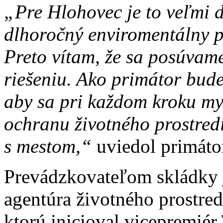
„Pre Hlohovec je to veľmi d
dlhoročný enviromentálny p
Preto vítam, že sa posúvam
riešeniu. Ako primátor bud
aby sa pri každom kroku my
ochranu životného prostred
s mestom,“
uviedol primáto
Prevádzkovateľom skládky j
agentúra životného prostredi
ktorú inicioval vicepremiér