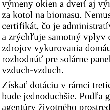
výmeny okien a dverí aj vým
za kotol na biomasu. Nemus
certifikát, čo je administra
a zrýchľuje samotný vplyv 
zdrojov vykurovania domácn
rozhodnúť pre solárne panel
vzduch-vzduch.
Získať dotáciu v rámci tre
bude jednoduchšie. Podľa g
agentúry životného prostre