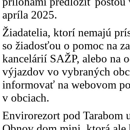
prílohami predložiť poštou
apríla 2025.
Žiadatelia, ktorí nemajú prí
so žiadosťou o pomoc na z
kancelárií SAŽP, alebo na 
výjazdov vo vybraných obc
informovať na webovom po
v obciach.
Envirorezort pod Tarabom u
Obnov dom mini, ktorá ale 