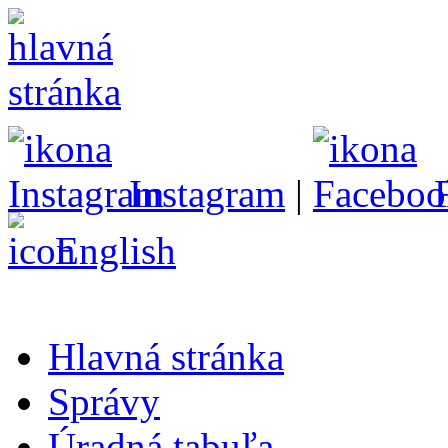
Instagram
|
English
Hlavná stránka
Správy
Úradná tabuľa