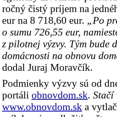
ročný čistý príjem na jedné
eur na 8 718,60 eur.
„Po pr
o sumu 726,55 eur, namies
z pilotnej výzvy. Tým bude 
domácnosti na obnovu domov
dodal Juraj Moravčík.
Podmienky výzvy sú od dn
portáli
obnovdom.sk
.
Stačí
www.obnovdom.sk
a vytla