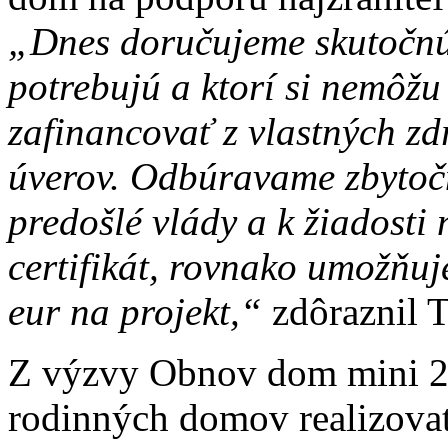
„Dnes doručujeme skutočnú
potrebujú a ktorí si nemôž
zafinancovať z vlastných zd
úverov. Odbúravame zbytočn
predošlé vlády a k žiadosti
certifikát, rovnako umožňuj
eur na projekt,“
zdôraznil T
Z výzvy Obnov dom mini 2 
rodinných domov realizova