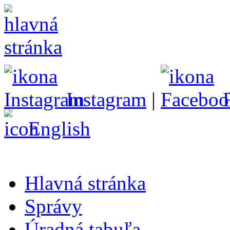
Instagram
|
English
Hlavná stránka
Správy
Úradná tabuľa