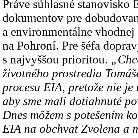
Práve súhlasné stanovisko 
dokumentov pre dobudovani
a environmentálne vhodnej c
na Pohroní. Pre šéfa dopra
s najvyššou prioritou.
„Chce
životného prostredia Tomášo
procesu EIA, pretože nie je
aby sme mali dotiahnuté po
Dnes môžem s potešením ko
EIA na obchvat Zvolena a m