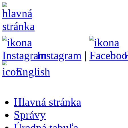
Instagram
|
English
Hlavná stránka
Správy
Úradná tabuľa