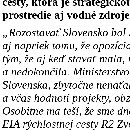
cesty, ktorá je strategicko
prostredie aj vodné zdroje
„Rozostavať Slovensko bol h
aj napriek tomu, že opozícia
tým, že aj keď stavať mala,
a nedokončila. Ministerstvo
Slovenska, zbytočne nenaťah
a včas hodnotí projekty, obz
Osobitne ma teší, že sme dn
EIA rýchlostnej cesty R2 Z