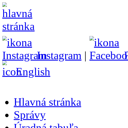
Instagram
|
English
Hlavná stránka
Správy
Úradná tabuľa