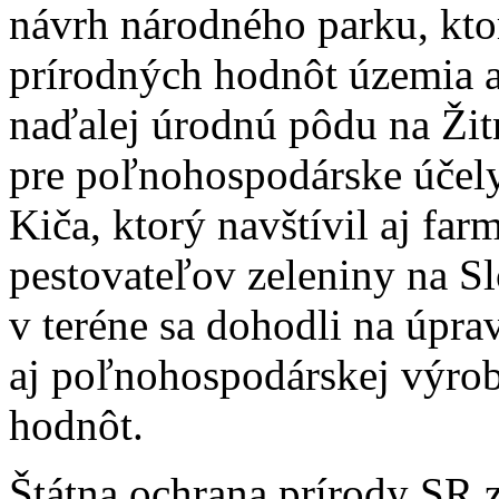
návrh národného parku, kto
prírodných hodnôt územia a
naďalej úrodnú pôdu na Ži
pre poľnohospodárske účely
Kiča, ktorý navštívil aj far
pestovateľov zeleniny na S
v teréne sa dohodli na úpr
aj poľnohospodárskej výrob
hodnôt.
Štátna ochrana prírody SR 