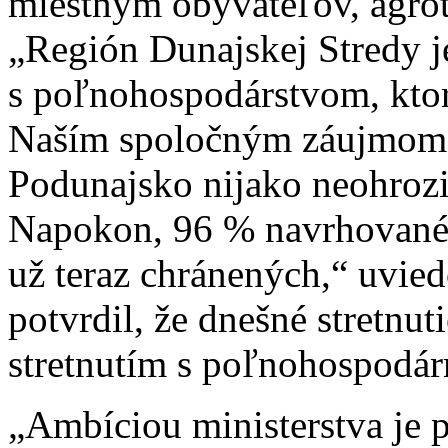
miestnym obyvateľov, agrot
„Región Dunajskej Stredy j
s poľnohospodárstvom, ktor
Naším spoločným záujmom 
Podunajsko nijako neohroz
Napokon, 96 % navrhované
už teraz chránených,“ uvied
potvrdil, že dnešné stretnu
stretnutím s poľnohospodár
„Ambíciou ministerstva je 