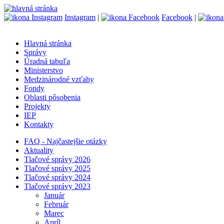
Instagram
|
Facebook
|
Hlavná stránka
Správy
Úradná tabuľa
Ministerstvo
Medzinárodné vzťahy
Fondy
Oblasti pôsobenia
Projekty
IEP
Kontakty
FAQ - Najčastejšie otázky
Aktuality
Tlačové správy 2026
Tlačové správy 2025
Tlačové správy 2024
Tlačové správy 2023
Január
Február
Marec
Apríl