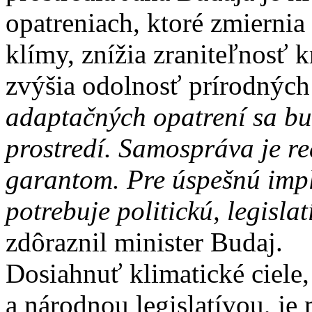
opatreniach, ktoré zmierni
klímy, znížia zraniteľnosť 
zvýšia odolnosť prírodnýc
adaptačných opatrení sa b
prostredí. Samospráva je re
garantom. Pre úspešnú impl
potrebuje politickú, legisl
zdôraznil minister Budaj.
Dosiahnuť klimatické ciele
a národnou legislatívou, j