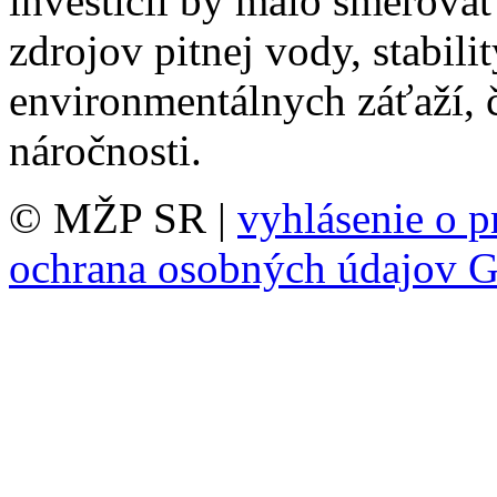
investícií by malo smerovať
zdrojov pitnej vody, stabil
environmentálnych záťaží, č
náročnosti.
© MŽP SR |
vyhlásenie o p
ochrana osobných údajov