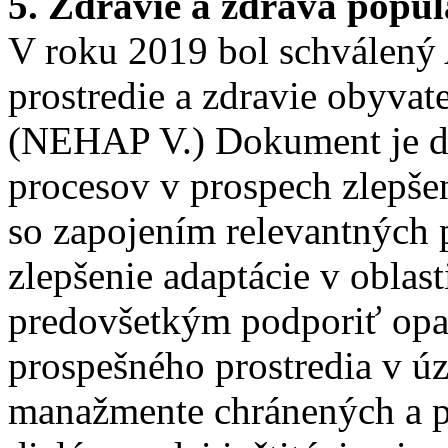
5. Zdravie a zdravá popul
V roku 2019 bol schválený 
prostredie a zdravie obyvat
(NEHAP V.) Dokument je dô
procesov v prospech zlepše
so zapojením relevantných p
zlepšenie adaptácie v oblas
predovšetkým podporiť opat
prospešného prostredia v ú
manažmente chránených a pr