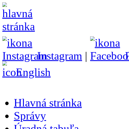
Instagram
|
English
Hlavná stránka
Správy
Úradná tabuľa