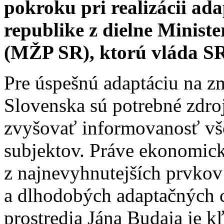
pokroku pri realizácii ad
republike z dielne Minist
(MŽP SR), ktorú vláda SR
Pre úspešnú adaptáciu na 
Slovenska sú potrebné zdro
zvyšovať informovanosť vš
subjektov. Práve ekonomick
z najnevyhnutejších prvkov
a dlhodobých adaptačných c
prostredia Jána Budaja je 