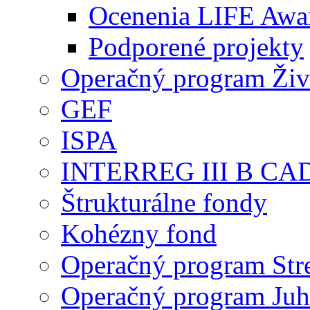
Ocenenia LIFE Awa
Podporené projekty
Operačný program Živ
GEF
ISPA
INTERREG III B CA
Štrukturálne fondy
Kohézny fond
Operačný program Str
Operačný program Ju