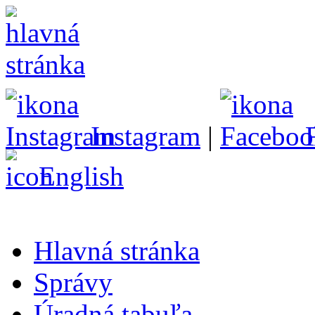
Instagram
|
English
Hlavná stránka
Správy
Úradná tabuľa