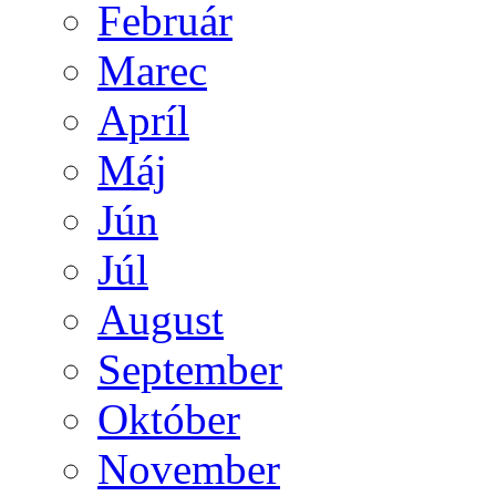
Február
Marec
Apríl
Máj
Jún
Júl
August
September
Október
November