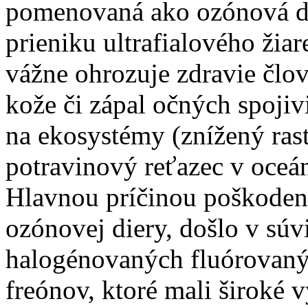
pomenovaná ako ozónová di
prieniku ultrafialového ži
vážne ohrozuje zdravie člo
kože či zápal očných spojiv
na ekosystémy (znížený rast
potravinový reťazec v oceá
Hlavnou príčinou poškodeni
ozónovej diery, došlo v súv
halogénovaných fluórovaný
freónov, ktoré mali široké 