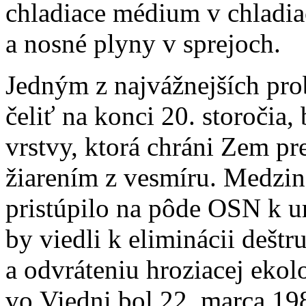
chladiace médium v chladia
a nosné plyny v sprejoch.
Jedným z najvážnejších pr
čeliť na konci 20. storočia
vrstvy, ktorá chráni Zem p
žiarením z vesmíru. Medzi
pristúpilo na pôde OSN k 
by viedli k eliminácii deštr
a odvráteniu hroziacej ekolo
vo Viedni bol 22. marca 19