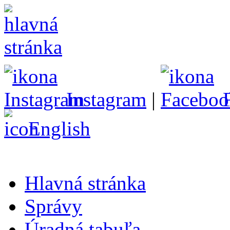
Instagram
|
English
Hlavná stránka
Správy
Úradná tabuľa