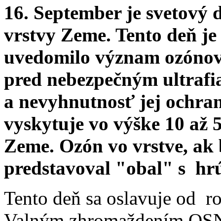
16. September je svetový
vrstvy Zeme. Tento deň je 
uvedomilo význam ozónovej
pred nebezpečným ultrafi
a nevyhnutnosť jej ochra
vyskytuje vo výške 10 až
Zeme. Ozón vo vrstve, ak 
predstavoval "obal" s hrú
Tento deň sa oslavuje od r
Valným zhromaždením OSN, 