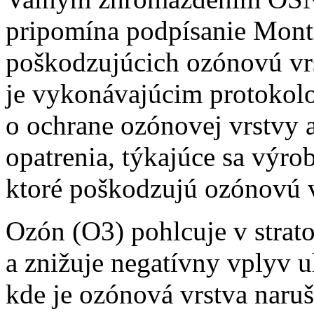
pripomína podpísanie Montr
poškodzujúcich ozónovú vrs
je vykonávajúcim protoko
o ochrane ozónovej vrstvy 
opatrenia, týkajúce sa výro
ktoré poškodzujú ozónovú 
Ozón (O3) pohlcuje v stratos
a znižuje negatívny vplyv u
kde je ozónová vrstva naru